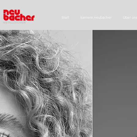
Start
karriere.neubacher
Über un