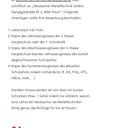
schriftlich an „Neubacher Metalltechnik GmbH,
Ganglgutstraße 87 a, 4050 Traun“. Folgende
Unterlagen sollte Ihre Bewerbung beinhalten:
Lebenslauf inkl. Foto
Kopie des Jahreszeugnisses der 3. Klasse
Hauptschule oder der 7. Schulstufe
Kopie des Abschlusszeugnisses der 4. Klasse
Hauptschule bzw.des Jahreszeugnisses des zuletzt
abgeschlossenen Schuljahres
Kopie des Semesterzeugnisses des aktuellen
Schuljahres, soweit vorhanden(z. B. HS, Poly, HTL,
HBLA, HAK, …)
Darüber hinaus würden wir uns über ein kurzes
Schreiben (max. 1 Seite) indem Sie erklären, warum
eine Lehre bei Neubacher als Metalltechniker
(m/w) genau das Richtige für Sie ist freuen!